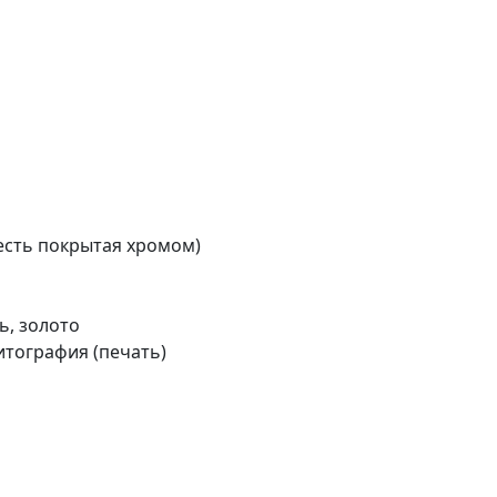
жесть покрытая хромом)
ь, золото
итография (печать)