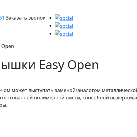
61
Заказать звонок
 Open
рышки Easy Open
ючом может выступать заменой/аналогом металлической
атентованной полимерной смеси, способной выдержива
ры.