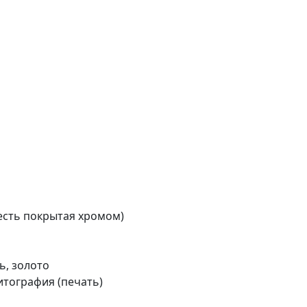
жесть покрытая хромом)
ь, золото
итография (печать)