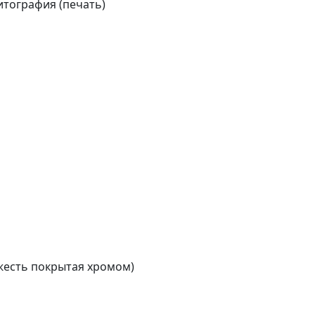
итография (печать)
(жесть покрытая хромом)