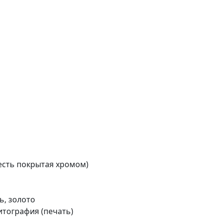
жесть покрытая хромом)
ь, золото
итография (печать)