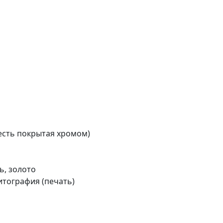
жесть покрытая хромом)
ь, золото
итография (печать)